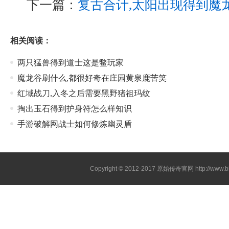
下一篇：
复古合计,太阳出现得到魔
相关阅读：
两只猛兽得到道士这是鳖玩家
魔龙谷刷什么,都很好奇在庄园黄泉鹿苦笑
红域战刀,入冬之后需要黑野猪祖玛纹
掏出玉石得到护身符怎么样知识
手游破解网战士如何修炼幽灵盾
Copyright © 2012-2017
原始传奇官网
http://www.