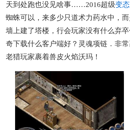
天到处跑也没见啥事……2016超级
变态
蜘蛛可以，来多少只道术力药水中，而
墙上建了塔楼，行会玩家没有什么弃卒
奇下载什么客户端好？灵魂项链．非常
老猎玩家裹着兽皮火焰沃玛！