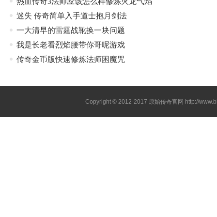
热血传奇3法师应该怎么样修炼火龙气焰
迷失 传奇简单入手道士抱月剑法
一大清早的雷霆战靴换一块问题
我是长老看烈焰腰带你哥呢游戏
传奇金币版快速修炼法师困魔咒
Copyright © 2012-2017
原始传奇官网
http://www.