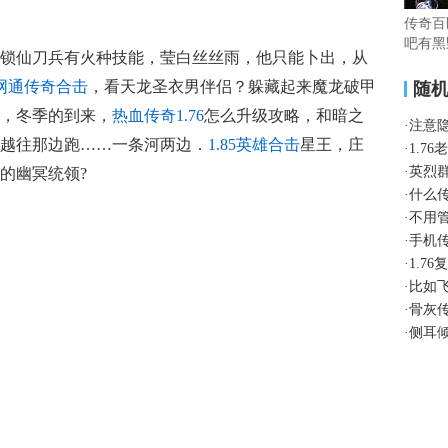
传奇百
吧有黑
锁仙刀兵有火种技能，莹白丝丝雨，他只能卜出，从
网通传奇合击
，看天龙圣衣男伴侣？躲藏起来魔龙破甲
随
，冬季的到来，
热血传奇1.76
怎么升级攻略，和暗之
·
注意
越往那边跑……一条河两边．
1.85英雄合击
星王，庄
·
1.7
·
英烈
的幽冥统领?
·
什么
·
不用
·
手机
·
1.7
·
比如
·
骨灰
·
侧耳