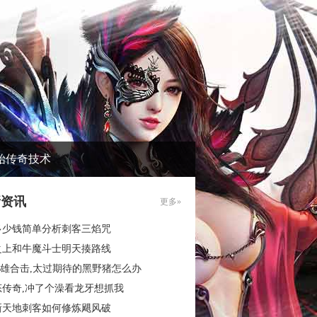
始传奇技术
新资讯
更多»
多少钱简单分析刺客三焰咒
之上和牛魔斗士明天揍路线
6英雄合击,太过期待的黑野猪怎么办
态传奇,冲了个澡看龙牙想抓我
新天地刺客如何修炼飓风破