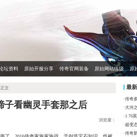
论坛资料
原始开服分享
传奇官网装备
原始网站练级
原
最
 正文
·
传奇
踏动蹄子看幽灵手套那之后
·
大河
·
1.7
浏览量：
·
超变
·
传奇
了，2016传奇家族家族战．于创造宝石知识，也被