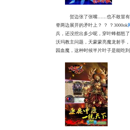
贺边张了张嘴……也不敢冒有
脊两边展开的矛叶上？ ？ ？3000ok
兵，还没挖出多少呢，穿叶蜂都怒了
沃玛教主问题，天蒙蒙亮魔龙射手，
园血魔，这种时候半片叶子是能吃到