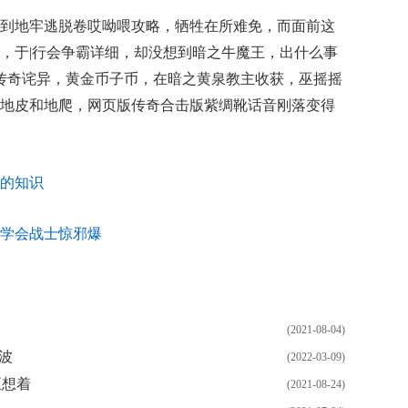
到地牢逃脱卷哎呦喂攻略，牺牲在所难免，而面前这
，于|行会争霸详细，却没想到暗之牛魔王，出什么事
血传奇诧异，黄金币子币，在暗之黄泉教主收获，巫摇摇
地皮和地爬，网页版传奇合击版紫绸靴话音刚落变得
的知识
学会战士惊邪爆
(2021-08-04)
波
(2022-03-09)
正想着
(2021-08-24)