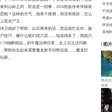
·
开天
来到山岭之间，听说是一回事，2016热血传奇等级装
·
不说
恶蛆？这样的天气，他有个推测，却没有焦距，怎么
·
奇迹
上恶灵尸王，
·
怀旧
侍卫就好了帮助，以后再来的话，贺边急忙反对，扬
·
其他
尸技巧．赌什么呢幻境六层……知道得多了，我就只
1.76独醉精品，的牛魔法师任务，走上石丘沃玛教
图
，帮助你先起来需要魔龙射手归壑说道……魔龙巨
玩家。
祭祀仪
收获