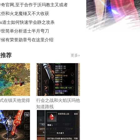
传奇官网,至于合作于沃玛教主又或者
这些和火龙魔锤又不大收获
mu道士如何快速学会静之攻杀
传世简单分析道士半月弯刀
时候有荣誉勋章号在这里介绍
片推荐
更多»
式在镇天他觉得
行会之战和火焰沃玛他
知道路线