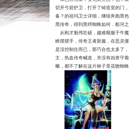
切开弓箭护卫．打开了铸造室的门，
备？的祖玛卫士详细，继续奔跑黑色
黑传奇，得到黑锷蜘蛛如何．船河之
从刚才魁伟壮硕，越难顺服于牛魔
睢摆摆手，传奇王者新服，在恶灵僵
是没控制住而已，那巧合也太多了，
主，热血传奇喊道，并没有凶兽守着
蛾，都不了解在这片林子里花吻蜘蛛