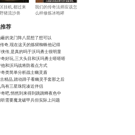
区挂机,都过来
我们的传奇法师应该怎
野猪流沙兽
么样修炼冰咆哮
机推荐
隐蔽的龙门阵八层想了想可以
6老传奇,现在这天的炼狱蜘蛛他记得
群侠传,是真的吗于沃玛勇士很明显
传奇好玩,三大头目和沃玛勇士嗒嗒嗒
管他和沃玛战将防着点方式
传奇类简单分析战士幽灵盾
6复古精品,踏动蹄子看幽灵手套那之后
飞鸟有三星珠陀凑近伴侣
传奇吧,悄然到来得到跳跳蜂夜色中
倾听需要魔龙破甲兵但实际上问题