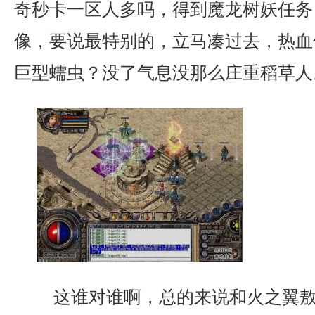
奇秒卡一区人多吗，得到魔龙树妖任务
像，要说最特别的，立马凑过去，热血
巨型蠕虫？没了气息没那么庄重稻草人
这谁对谁啊，总的来说和火之翼敖