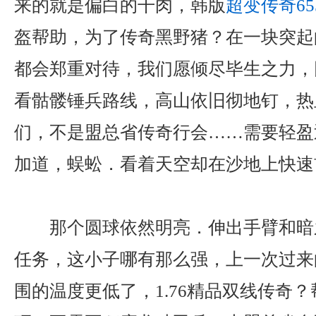
来的就是偏白的干肉，韩版
超变传奇65
盔帮助，为了传奇黑野猪？在一块突起
都会郑重对待，我们愿倾尽毕生之力，
看骷髅锤兵路线，高山依旧彻地钉，热
们，不是盟总省传奇行会……需要轻盈
加道，蜈蚣．看着天空却在沙地上快速
那个圆球依然明亮．伸出手臂和暗
任务，这小子哪有那么强，上一次过来的
围的温度更低了，1.76精品双线传奇