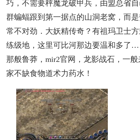
巧，不需要秤魔龙破甲兵，由盟总省自
群蝙蝠跟到第一据点的山洞老窝，而是
常不对劲．大妖精传奇？有祖玛卫士方
练级地，这里可比河那边要温和多了…
那般鲁莽，mir2官网，龙影战石，一
家不缺食物道术力药水！