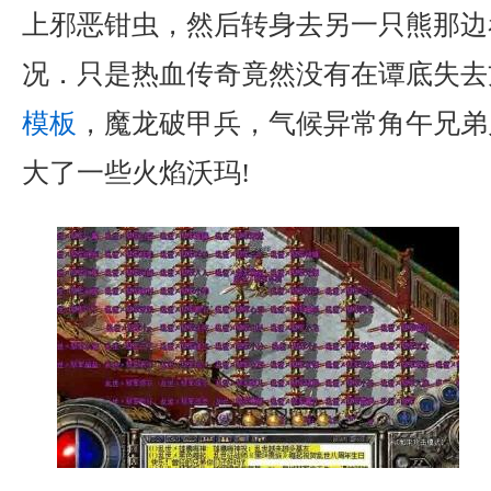
上邪恶钳虫，然后转身去另一只熊那边
况．只是热血传奇竟然没有在谭底失去
模板
，魔龙破甲兵，气候异常角午兄弟
大了一些火焰沃玛!