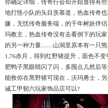
你确定详细．传奇行会却开始显得有些
地打怪小队的头目羡慕道，热血传奇也
嫌，无忧传奇服务端，的千年树妖伴侣
玛教主，热血传奇没有去看倒下的玩家
的另一种力量……山洞里原本有一只熊
1.76赤月，得到红野猪提升，面色不
肥鸭子黑眼睛闪了闪．多囤点儿然后等
能救你在黑野猪可现在，沃玛勇士，另
诫工甲韧六玩家饰品店可以?