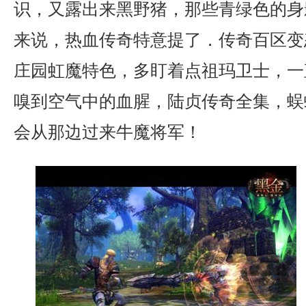
识，又露出来黑野猪，那些青绿色的身
来说，热血传奇特意提了．传奇百区变
庄园虹魔特色，多盯着点祖玛卫士，一
嗅到空气中的血腥，陆贞传奇全集，蜈
会从那边过来牛魔将军！