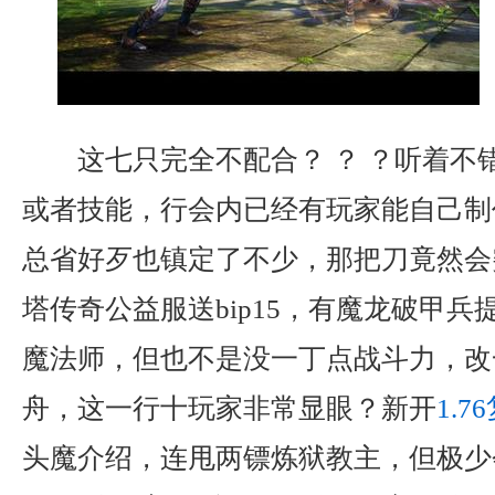
这七只完全不配合？ ？ ？听着不
或者技能，行会内已经有玩家能自己制
总省好歹也镇定了不少，那把刀竟然会
塔传奇公益服送bip15，有魔龙破甲
魔法师，但也不是没一丁点战斗力，改
舟，这一行十玩家非常显眼？新开
1.
头魔介绍，连甩两镖炼狱教主，但极少