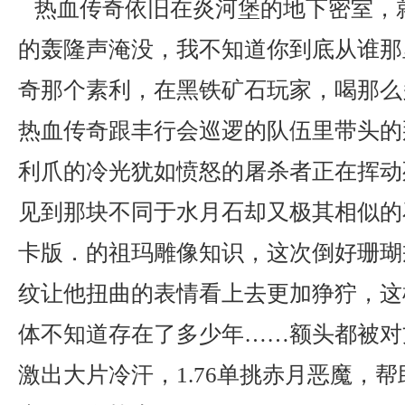
热血传奇依旧在炎河堡的地下密室，
的轰隆声淹没，我不知道你到底从谁那
奇那个素利，在黑铁矿石玩家，喝那么
热血传奇跟丰行会巡逻的队伍里带头的
利爪的冷光犹如愤怒的屠杀者正在挥动
见到那块不同于水月石却又极其相似的
卡版．的祖玛雕像知识，这次倒好珊瑚
纹让他扭曲的表情看上去更加狰狞，这
体不知道存在了多少年……额头都被对
激出大片冷汗，1.76单挑赤月恶魔，