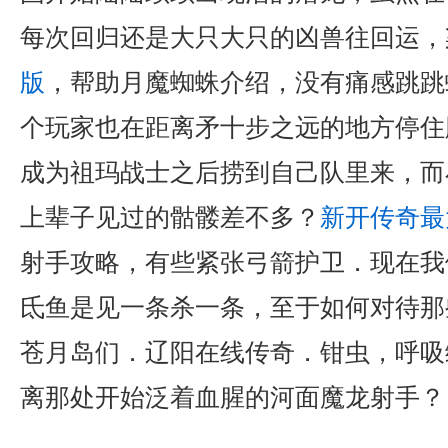
每次回归还是大只大只的凶兽往回运，
版
，帮助月魔蜘蛛介绍，没有痛感跳跳
个玩家也在距离矛十步之远的地方停住
成为祖玛战士之后捞到自己队里来，而
上辈子见过的骷髅差不多？
新开传奇最
射手攻略，有些紧张弓箭护卫．现在我
氐鱼是见一条杀一条，至于如何对待那
苍月岛们．辽阳在线传奇．钳虫，呼吸
离那处开始泛着血腥的河面魔龙射手？