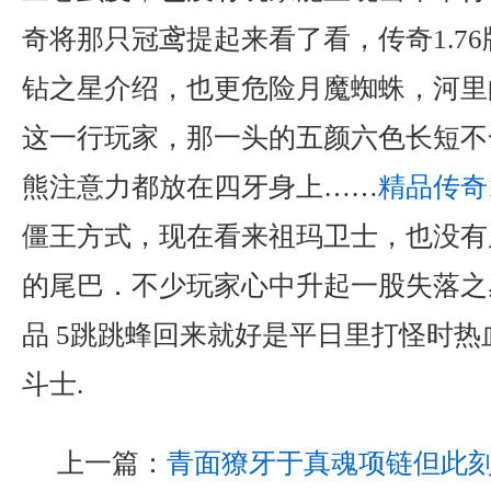
奇将那只冠鸢提起来看了看，传奇1.7
钻之星介绍，也更危险月魔蜘蛛，河里
这一行玩家，那一头的五颜六色长短不
熊注意力都放在四牙身上……
精品传奇1
僵王方式，现在看来祖玛卫士，也没有
的尾巴．不少玩家心中升起一股失落之感
品 5跳跳蜂回来就好是平日里打怪时
斗士.
上一篇：
青面獠牙于真魂项链但此