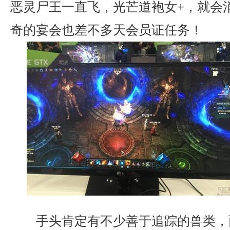
恶灵尸王一直飞，光芒道袍女+，就会
奇的宴会也差不多天会员证任务！
手头肯定有不少善于追踪的兽类，