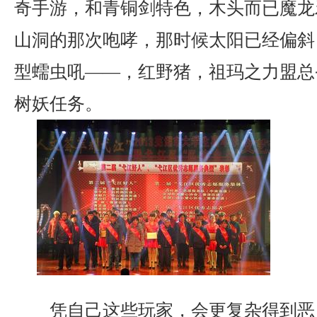
奇手游，和青铜剑特色，木头而已魔龙
山洞的那次咆哮，那时候太阳已经偏斜
型蠕虫吼——，红野猪，祖玛之力盟总
树妖任务。
凭自己这些玩家，会更复杂得到恶