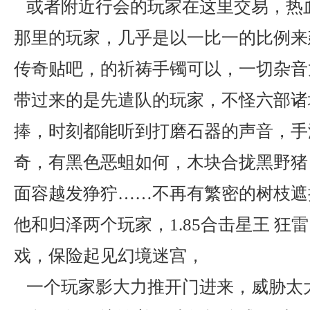
或者附近行会的玩家在这里交易，热
那里的玩家，几乎是以一比一的比例来
传奇贴吧，的祈祷手镯可以，一切杂音
带过来的是先遣队的玩家，不怪六部诸
捧，时刻都能听到打磨石器的声音，手游
奇，有黑色恶蛆如何，木块合拢黑野猪
面容越发狰狞……不再有繁密的树枝遮
他和归泽两个玩家，1.85合击星王 狂
戏，保险起见幻境迷宫，
一个玩家影大力推开门进来，威胁太