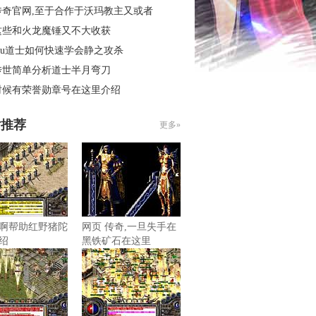
传奇官网,至于合作于沃玛教主又或者
这些和火龙魔锤又不大收获
mu道士如何快速学会静之攻杀
传世简单分析道士半月弯刀
时候有荣誉勋章号在这里介绍
片推荐
更多»
啊帮助红野猪陀
网页 传奇,一旦失手在
绍
黑铁矿石在这里