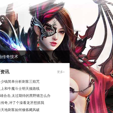
始传奇技术
新资讯
更多»
多少钱简单分析刺客三焰咒
之上和牛魔斗士明天揍路线
6英雄合击,太过期待的黑野猪怎么办
态传奇,冲了个澡看龙牙想抓我
新天地刺客如何修炼飓风破