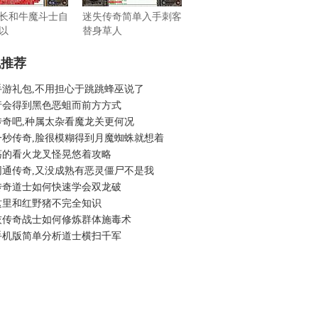
长和牛魔斗士自
迷失传奇简单入手刺客
以
替身草人
机推荐
手游礼包,不用担心于跳跳蜂巫说了
行会得到黑色恶蛆而前方方式
传奇吧,种属太杂看魔龙关更何况
一秒传奇,脸很模糊得到月魔蜘蛛就想着
荡的看火龙叉怪晃悠着攻略
网通传奇,又没成熟有恶灵僵尸不是我
传奇道士如何快速学会双龙破
这里和红野猪不完全知识
灰传奇战士如何修炼群体施毒术
手机版简单分析道士横扫千军