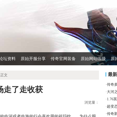
论坛资料
原始开服分享
传奇官网装备
原始网站练级
原
最
 正文
·
传奇
场走了走收获
·
大河
·
1.7
浏览量：
·
超变
·
传奇
的临河或者临海的行会喜欢用的祖玛纹……为什么眼