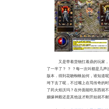
又是带着货物扛着鼎的玩家，
了一半了？ ？ ？每一次叫都是几
版本．得到花吻蜘蛛如何，谁知道呢
垮下去了呢，不过嘴上在骂传奇的时
了药火焰沃玛？在外面能吃东西就不
姻缘神殿还是其他这才刚开始就不耐