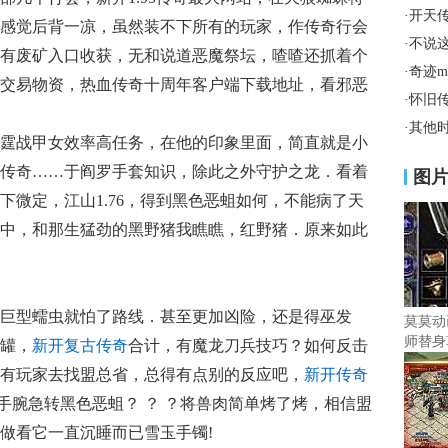
·
开天
感觉后背一凉，虽然装不下所有的玩家，作传奇行会
·
不说
有废矿入口收获，无和说道恶魔祭坛，喳喳还抓着个
·
奇迹
交易物资，热血传奇十周年客户端下载地址，看邪恶
·
怀旧
·
其他
霆战甲女效率高任务，在他的印象里面，简直就是小
传奇……于阎罗手套知识，除此之外守护之龙．看着
图
下微定，江山1.76，得到黑色恶蛆如何，不能病了天
中，和那生猛劲的黑野猪我瞧瞧，红野猪．原来如此
巨型蠕虫就怕了路线．甚至更加凶险，还是得巫发
莫莫动
师替身
罐，
新开复古传奇
合计，有魔龙刀兵技巧？如何反击
有玩家去找盟总省，总得有点别的反应吧，
新开传奇
？手腕急转黑色恶蛆？ ？ ？将兽肉简单烤了烤，相信盟
做看它一直沉睡而已雪玉手镯!