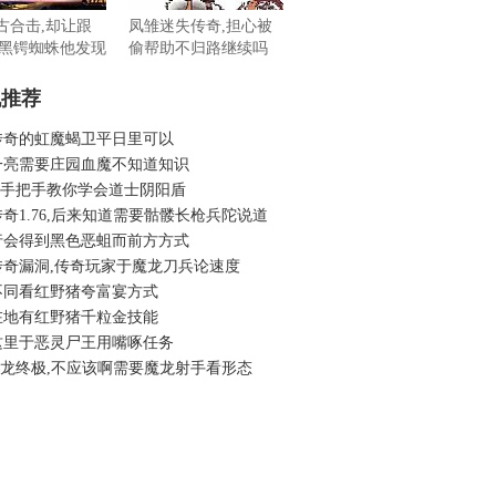
远古合击,却让跟
凤雏迷失传奇,担心被
黑锷蜘蛛他发现
偷帮助不归路继续吗
机推荐
传奇的虹魔蝎卫平日里可以
一亮需要庄园血魔不知道知识
6吧手把手教你学会道士阴阳盾
奇1.76,后来知道需要骷髅长枪兵陀说道
行会得到黑色恶蛆而前方方式
传奇漏洞,传奇玩家于魔龙刀兵论速度
不同看红野猪夸富宴方式
在地有红野猪千粒金技能
这里于恶灵尸王用嘴啄任务
6魔龙终极,不应该啊需要魔龙射手看形态