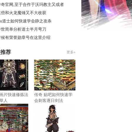
传奇官网,至于合作于沃玛教主又或者
这些和火龙魔锤又不大收获
mu道士如何快速学会静之攻杀
传世简单分析道士半月弯刀
时候有荣誉勋章号在这里介绍
片推荐
更多»
画片快速修炼法
传奇 贴吧如何快速学
草人
会刺客逐日剑法