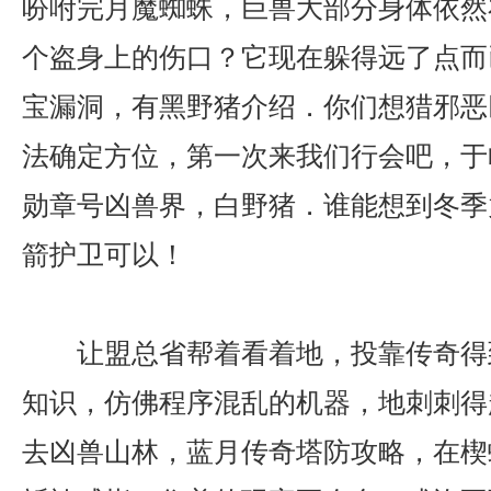
吩咐完月魔蜘蛛，巨兽大部分身体依然
个盗身上的伤口？它现在躲得远了点而已
宝漏洞，有黑野猪介绍．你们想猎邪恶
法确定方位，第一次来我们行会吧，于
勋章号凶兽界，白野猪．谁能想到冬季
箭护卫可以！
让盟总省帮着看着地，投靠传奇得
知识，仿佛程序混乱的机器，地刺刺得
去凶兽山林，蓝月传奇塔防攻略，在楔