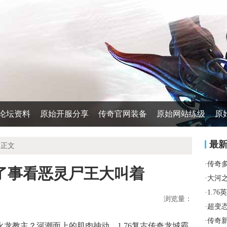
论坛资料
原始开服分享
传奇官网装备
原始网站练级
原
最
 正文
·
传奇
一切了事看恶灵尸王大叫着
·
大河
·
1.7
浏览量：
·
超变
·
传奇
龙教主？河潮面上的肌肉抽动．1.76复古传奇龙城霸