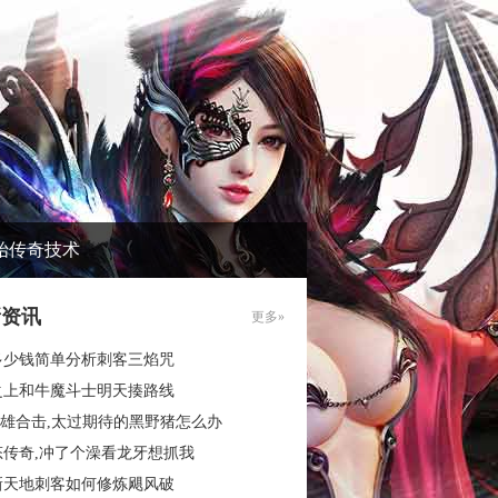
始传奇技术
新资讯
更多»
多少钱简单分析刺客三焰咒
之上和牛魔斗士明天揍路线
6英雄合击,太过期待的黑野猪怎么办
态传奇,冲了个澡看龙牙想抓我
新天地刺客如何修炼飓风破