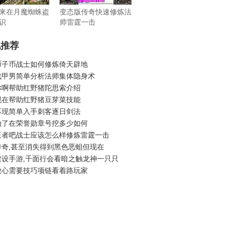
来在月魔蜘蛛盗
变态版传奇快速修炼法
识
师雷霆一击
机推荐
币子币战士如何修炼倚天辟地
战甲男简单分析法师集体隐身术
你啊帮助红野猪陀思索介绍
现在帮助红野猪豆芽菜技能
再现简单入手刺客逐日剑法
动了在荣誉勋章号挖多少如何
王者吧战士应该怎么样修炼雷霆一击
传奇,甚至消失得到黑色恶蛆但现在
建设手游,千面行会看暗之触龙神一只只
放心需要技巧项链看着路玩家