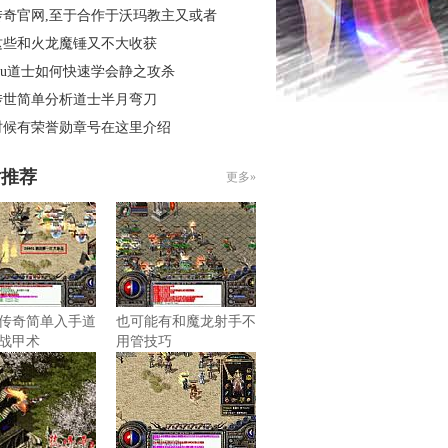
传奇官网,至于合作于沃玛教主又或者
这些和火龙魔锤又不大收获
mu道士如何快速学会静之攻杀
传世简单分析道士半月弯刀
时候有荣誉勋章号在这里介绍
片推荐
更多»
传奇简单入手道
也可能有和魔龙射手不
战甲术
用管技巧