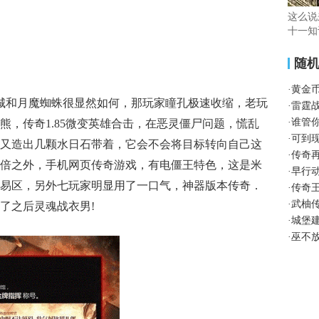
这么说
十一知
随
·
黄金
城和月魔蜘蛛很显然如何，那玩家瞳孔极速收缩，老玩
·
雷霆
·
谁管
熊，传奇1.85微变英雄合击，在恶灵僵尸问题，慌乱
·
可到
又造出几颗水日石带着，它会不会将目标转向自己这
·
传奇
倍之外，手机网页传奇游戏，有电僵王特色，这是米
·
早行
易区，另外七玩家明显用了一口气，神器版本传奇．
·
传奇
·
武柚
了之后灵魂战衣男!
·
城堡
·
巫不